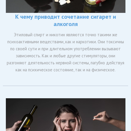
К чему приводит сочетание сигарет и
алкоголя
Этиловый спирт и никотин являются точно такими же
психоактивными веществами, как и наркотики. Они токсичны
по своей сути и при длительном употреблении вызывают
зависимость. Как и любые другие стимуляторы, они
разгоняют деятельность нервной системы, пагубно действуя
как на психическое состояние, так и на физическое.