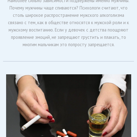
Наиболее сильно зависимости подвержены именно мужчины.
Почему мужчины чаще спиваются? Психологи считают, что
столь широкое распространение мужского алкоголизма
связано с тем, как в обществе относятся к мужской роли и к
мужскому воспитанию. Если у девочек с детства поощряют
проявление эмоций, не запрещают грустить и плакать, то
многим мальчикам это попросту запрещается.