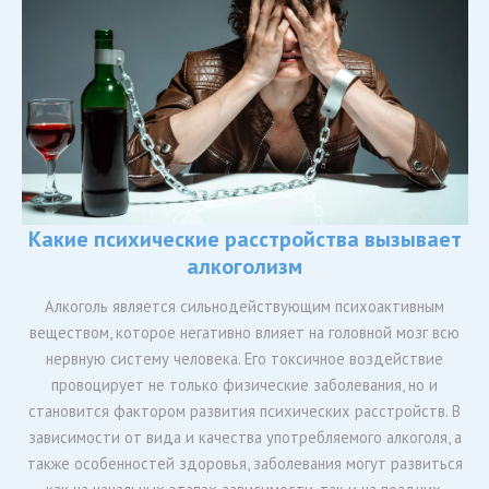
Какие психические расстройства вызывает
алкоголизм
Алкоголь является сильнодействующим психоактивным
веществом, которое негативно влияет на головной мозг всю
нервную систему человека. Его токсичное воздействие
провоцирует не только физические заболевания, но и
становится фактором развития психических расстройств. В
зависимости от вида и качества употребляемого алкоголя, а
также особенностей здоровья, заболевания могут развиться