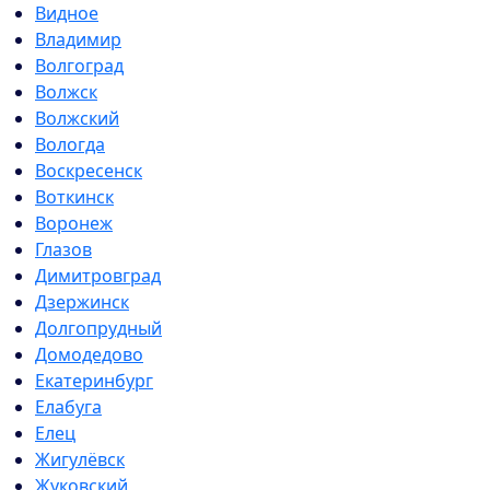
Видное
Владимир
Волгоград
Волжск
Волжский
Вологда
Воскресенск
Воткинск
Воронеж
Глазов
Димитровград
Дзержинск
Долгопрудный
Домодедово
Екатеринбург
Елабуга
Елец
Жигулёвск
Жуковский