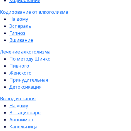
Кодирование
Кодирование от алкоголизма
На дому
Эспераль
Гипноз
Вшивание
Лечение алкоголизма
По методу Шичко
Пивного
Женского
Принудительная
Детоксикация
Вывод из запоя
На дому
В стационаре
Анонимно
Капельница