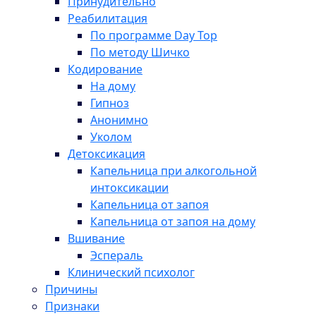
Принудительно
Реабилитация
По программе Day Top
По методу Шичко
Кодирование
На дому
Гипноз
Анонимно
Уколом
Детоксикация
Капельница при алкогольной
интоксикации
Капельница от запоя
Капельница от запоя на дому
Вшивание
Эспераль
Клинический психолог
Причины
Признаки