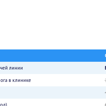
ячей линии
ога в клинике
год)