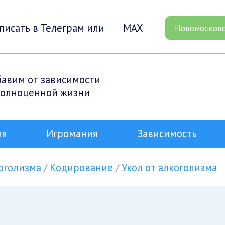
писать в Телеграм
или
MAX
Новомосков
бавим от зависимости
полноценной жизни
ия
Игромания
Зависимость
оголизма
Кодирование
Укол от алкоголизма