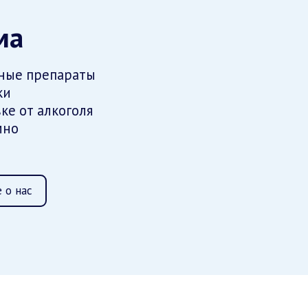
ма
ные препараты
ки
ке от алкоголя
мно
 о нас