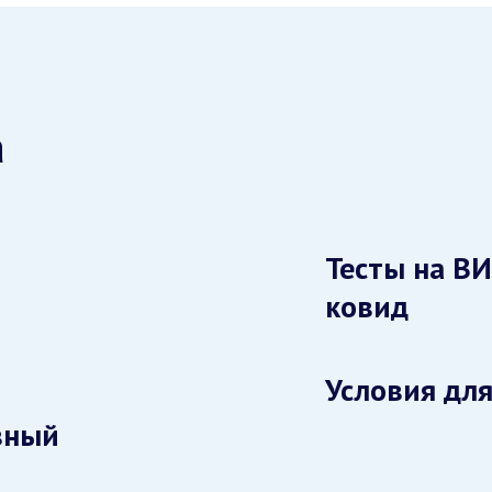
а
Тесты на ВИ
ковид
Условия для
вный