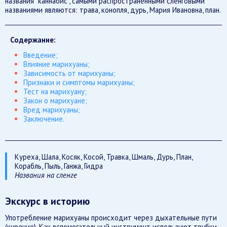
названия “каннабис”, самыми распространёнными сленговыми
названиями являются: трава, конопля, дурь, Мария Ивановна, план.
Содержание:
Введение;
Влияние марихуаны;
Зависимость от марихуаны;
Признаки и симптомы марихуаны;
Тест на марихуану;
Закон о марихуане;
Вред марихуаны;
Заключение.
Куреха, Шала, Косяк, Косой, Травка, Шмаль, Дурь, План,
Корабль, Пыль, Ганжа, Гидра
Названия на сленге
Экскурс в историю
Употребление марихуаны происходит через дыхательные пути
(курение). Как вспомогательный инструмент используют трубки