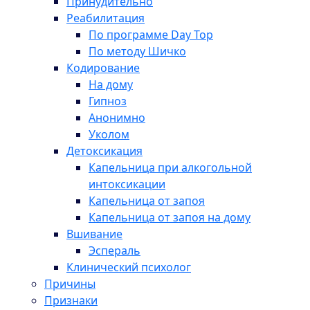
Принудительно
Реабилитация
По программе Day Top
По методу Шичко
Кодирование
На дому
Гипноз
Анонимно
Уколом
Детоксикация
Капельница при алкогольной
интоксикации
Капельница от запоя
Капельница от запоя на дому
Вшивание
Эспераль
Клинический психолог
Причины
Признаки