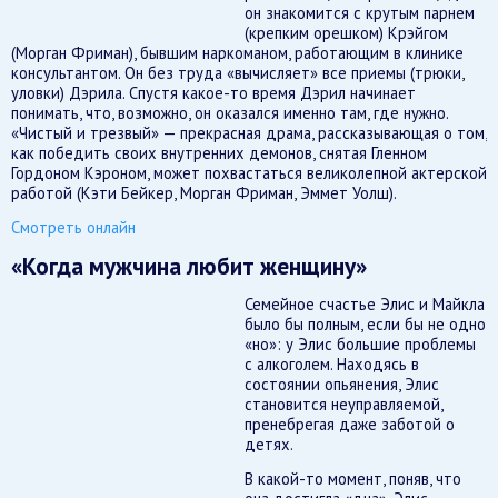
он знакомится с крутым парнем
(крепким орешком) Крэйгом
(Морган Фриман), бывшим наркоманом, работающим в клинике
консультантом. Он без труда «вычисляет» все приемы (трюки,
уловки) Дэрила. Спустя какое-то время Дэрил начинает
понимать, что, возможно, он оказался именно там, где нужно.
«Чистый и трезвый» — прекрасная драма, рассказывающая о том,
как победить своих внутренних демонов, снятая Гленном
Гордоном Кэроном, может похвастаться великолепной актерской
работой (Кэти Бейкер, Морган Фриман, Эммет Уолш).
Смотреть онлайн
«Когда мужчина любит женщину»
Семейное счастье Элис и Майкла
было бы полным, если бы не одно
«но»: у Элис большие проблемы
с алкоголем. Находясь в
состоянии опьянения, Элис
становится неуправляемой,
пренебрегая даже заботой о
детях.
В какой-то момент, поняв, что