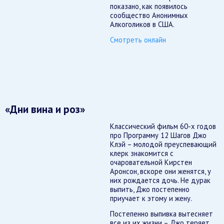
показано, как появилось
сообщество Анонимных
Алкоголиков в США.
Смотреть онлайн
«Дни вина и роз»
Классический фильм 60-х годов
про Программу 12 Шагов Джо
Клэй – молодой преуспевающий
клерк знакомится с
очаровательной Кирстен
Аронсон, вскоре они женятся, у
них рождается дочь. Не дурак
выпить, Джо постепенно
приучает к этому и жену.
Постепенно выпивка вытесняет
все из их жизни – Джо теряет