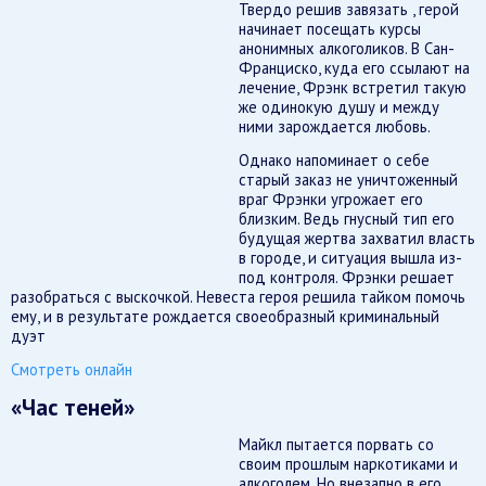
Твердо решив завязать , герой
начинает посещать курсы
анонимных алкоголиков. В Сан-
Франциско, куда его ссылают на
лечение, Фрэнк встретил такую
же одинокую душу и между
ними зарождается любовь.
Однако напоминает о себе
старый заказ не уничтоженный
враг Фрэнки угрожает его
близким. Ведь гнусный тип его
будущая жертва захватил власть
в городе, и ситуация вышла из-
под контроля. Фрэнки решает
разобраться с выскочкой. Невеста героя решила тайком помочь
ему, и в результате рождается своеобразный криминальный
дуэт
Смотреть онлайн
«Час теней»
Майкл пытается порвать со
своим прошлым наркотиками и
алкоголем. Но внезапно в его