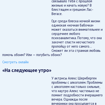
связывало тебя с прошлой
жизнью и начать новую? В
блестящем и грешном Лас-
Вегасе.
Где среди блеска ночной жизни
одинокая «ночная бабочка»
может оказаться внимательнее и
сердечнее любого
психоаналитика. Потому, что она
захочет спасти несчастного
пропойцу от него самого…
Сможет ли эта странная любовь
помочь обоим? Или — погубить обоих?
Смотреть онлайн
«На следующее утро»
У актрисы Алекс Шернберген
проблемы с алкоголем. Проблемы
с алкоголем настолько сильные,
что наутро Алекс частенько не
помнит подробности вчерашнего
вечера. Однажды после
вечеринки она просыпается в