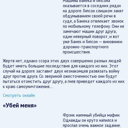
Машины Банека и Гипсона
оказывается в соседних рядах
на дороге. Гипсон слишком занят
обдумыванием своей речи в
суде, а Банека отвлекает звонок
по мобильному телефону. Они не
замечают машин друг друга,
один неверный поворот, и вот
уже Банек и Гипсон — виновники
дорожно-транспортного
происшествия.
Жертв нет, однако ссора этих двух совершенно разных людей
будет иметь большие последствия для каждого из них. Этот
случай на дороге заставит двух незнакомцев развязать войну
друг против друга. Со звериной ожесточенностью они будут
пытаться отомстить друг другу, а гнев приведет каждого из них
к краю самоуничтожения…
Смотреть онлайн
«Убей меня»
Фрэнк наемный убийца мафии.
Однажды он круто напился и
проспал очень важное задание.