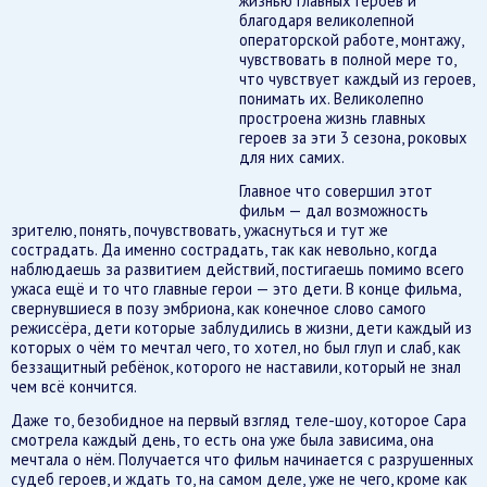
жизнью главных героев и
благодаря великолепной
операторской работе, монтажу,
чувствовать в полной мере то,
что чувствует каждый из героев,
понимать их. Великолепно
простроена жизнь главных
героев за эти 3 сезона, роковых
для них самих.
Главное что совершил этот
фильм — дал возможность
зрителю, понять, почувствовать, ужаснуться и тут же
сострадать. Да именно сострадать, так как невольно, когда
наблюдаешь за развитием действий, постигаешь помимо всего
ужаса ещё и то что главные герои — это дети. В конце фильма,
свернувшиеся в позу эмбриона, как конечное слово самого
режиссёра, дети которые заблудились в жизни, дети каждый из
которых о чём то мечтал чего, то хотел, но был глуп и слаб, как
беззащитный ребёнок, которого не наставили, который не знал
чем всё кончится.
Даже то, безобидное на первый взгляд теле-шоу, которое Сара
смотрела каждый день, то есть она уже была зависима, она
мечтала о нём. Получается что фильм начинается с разрушенных
судеб героев, и ждать то, на самом деле, уже не чего, кроме как