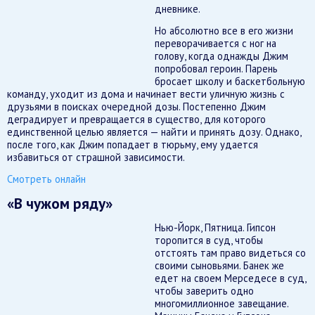
дневнике.
Но абсолютно все в его жизни
переворачивается с ног на
голову, когда однажды Джим
попробовал героин. Парень
бросает школу и баскетбольную
команду, уходит из дома и начинает вести уличную жизнь с
друзьями в поисках очередной дозы. Постепенно Джим
деградирует и превращается в существо, для которого
единственной целью является — найти и принять дозу. Однако,
после того, как Джим попадает в тюрьму, ему удается
избавиться от страшной зависимости.
Смотреть онлайн
«В чужом ряду»
Нью-Йорк, Пятница. Гипсон
торопится в суд, чтобы
отстоять там право видеться со
своими сыновьями. Банек же
едет на своем Мерседесе в суд,
чтобы заверить одно
многомиллионное завещание.