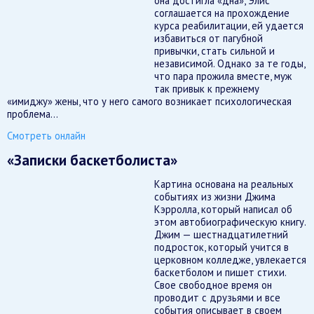
она достигла «дна», Элис
соглашается на прохождение
курса реабилитации, ей удается
избавиться от пагубной
привычки, стать сильной и
независимой. Однако за те годы,
что пара прожила вместе, муж
так привык к прежнему
«имиджу» жены, что у него самого возникает психологическая
проблема…
Смотреть онлайн
«Записки баскетболиста»
Картина основана на реальных
событиях из жизни Джима
Кэрролла, который написал об
этом автобиографическую книгу.
Джим — шестнадцатилетний
подросток, который учится в
церковном колледже, увлекается
баскетболом и пишет стихи.
Свое свободное время он
проводит с друзьями и все
события описывает в своем