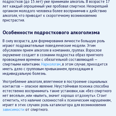
подростков (до 15 лет) уже принимали алкоголь. В возрасте 17
лет каждый опрошенный уже пробовал спиртное. Неокрепший
организм молодого человека более восприимчив к действию
алкоголя, что приводит к скоротечному возникновению
пристрастия.
Особенности подросткового алкоголизма
В силу возраста, для формирования личности большую роль
играют подражательные поведенческие модели. Этим
обусловлен прием алкоголя в компаниях, группах. Взрослое
окружение создает в сознании подростка образ приятного
провождения времени с обязательной составляющей —
спиртными напитками.
Наркологам
, в этом случае, приходится
иметь дело с групповым привыканием, преходящим в
индивидуальную болезнь.
Употребление алкоголя, вплетенное в построение социальных
контактов — опасное явление. Неустойчивая психика способна
естественно воспринимать такие установки, как «без спиртного
нет веселья», или «выпить, значит хорошо отдохнуть». Стоит
отметить, что наличие склонностей к психическим нарушениям,
играет в этих случаях роль катализатора для возникновения
зависимости
от спиртного.