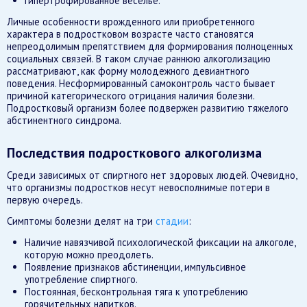
гипертрофированное веселье.
Личные особенности врожденного или приобретенного
характера в подростковом возрасте часто становятся
непреодолимым препятствием для формирования полноценных
социальных связей. В таком случае раннюю алкоголизацию
рассматривают, как форму молодежного девиантного
поведения. Несформированный самоконтроль часто бывает
причиной категорического отрицания наличия болезни.
Подростковый организм более подвержен развитию тяжелого
абстинентного синдрома.
Последствия подросткового алкоголизма
Среди зависимых от спиртного нет здоровых людей. Очевидно,
что организмы подростков несут невосполнимые потери в
первую очередь.
Симптомы болезни делят на три
стадии
:
Наличие навязчивой психологической фиксации на алкоголе,
которую можно преодолеть.
Появление признаков абстиненции, импульсивное
употребление спиртного.
Постоянная, бесконтрольная тяга к употреблению
горячительных напитков.