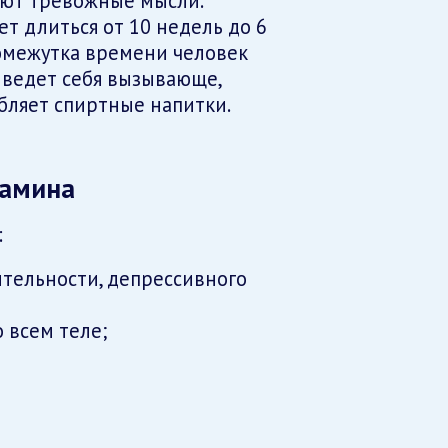
ают тревожные мысли.
т длиться от 10 недель до 6
ромежутка времени человек
 ведет себя вызывающе,
бляет спиртные напитки.
тамина
:
тельности, депрессивного
 всем теле;