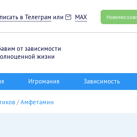
писать в Телеграм
или
MAX
Новомосков
бавим от зависимости
полноценной жизни
ия
Игромания
Зависимость
тиков
Амфетамин