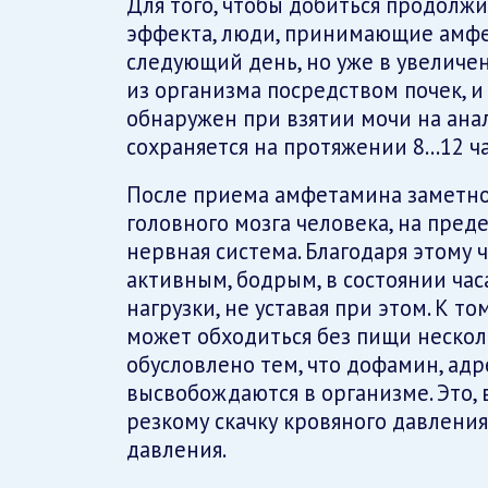
Для того, чтобы добиться продолж
эффекта, люди, принимающие амфет
следующий день, но уже в увеличе
из организма посредством почек, и
обнаружен при взятии мочи на анал
сохраняется на протяжении 8…12 ча
После приема амфетамина заметно
головного мозга человека, на пред
нервная система. Благодаря этому 
активным, бодрым, в состоянии ча
нагрузки, не уставая при этом. К то
может обходиться без пищи нескольк
обусловлено тем, что дофамин, ад
высвобождаются в организме. Это, 
резкому скачку кровяного давлени
давления.