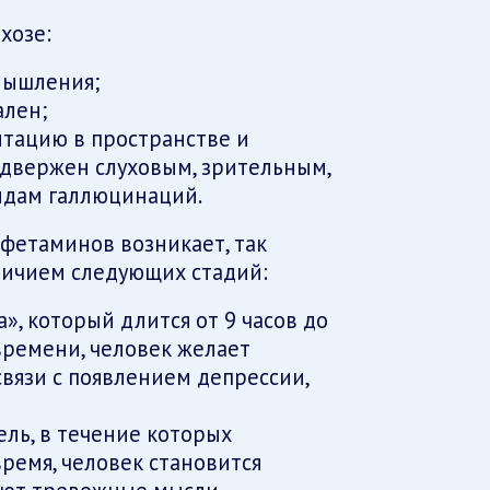
хозе:
мышления;
ален;
тацию в пространстве и
одвержен слуховым, зрительным,
идам галлюцинаций.
фетаминов возникает, так
личием следующих стадий:
», который длится от 9 часов до
 времени, человек желает
связи с появлением депрессии,
ль, в течение которых
время, человек становится