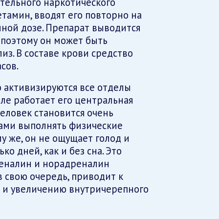
ительного наркотического
амин, вводят его повторно на
нной дозе. Препарат выводится
 поэтому он может быть
из. В составе крови средство
сов.
 активизируются все отделы
еле работает его центральная
человек становится очень
сами выполнять физические
му же, он не ощущает голод и
о дней, как и без сна. Это
реналин и норадреналин
в свою очередь, приводит к
я и увеличению внутричерепного