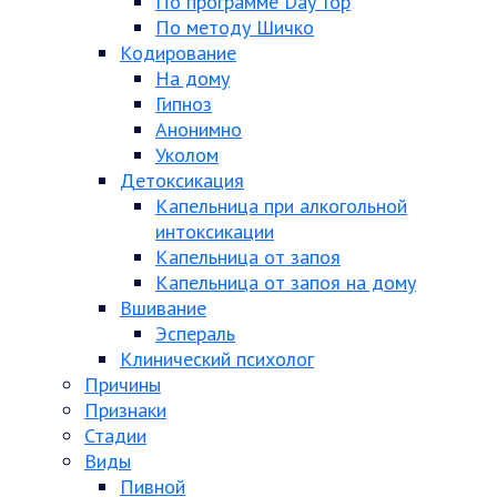
По программе Day Top
По методу Шичко
Кодирование
На дому
Гипноз
Анонимно
Уколом
Детоксикация
Капельница при алкогольной
интоксикации
Капельница от запоя
Капельница от запоя на дому
Вшивание
Эспераль
Клинический психолог
Причины
Признаки
Стадии
Виды
Пивной