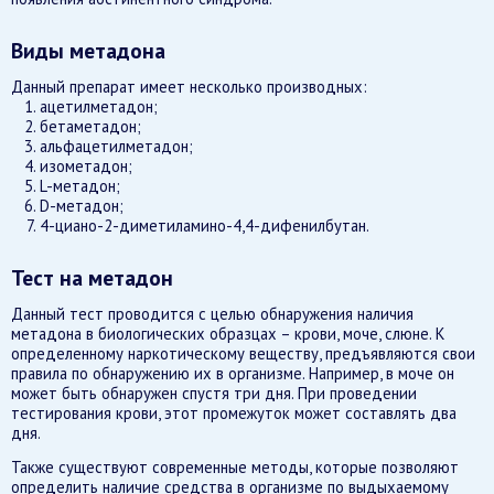
Виды метадона
Данный препарат имеет несколько производных:
ацетилметадон;
бетаметадон;
альфацетилметадон;
изометадон;
L-метадон;
D-метадон;
4-циано-2-диметиламино-4,4-дифенилбутан.
Тест на метадон
Данный тест проводится с целью обнаружения наличия
метадона в биологических образцах – крови, моче, слюне. К
определенному наркотическому веществу, предъявляются свои
правила по обнаружению их в организме. Например, в моче он
может быть обнаружен спустя три дня. При проведении
тестирования крови, этот промежуток может составлять два
дня.
Также существуют современные методы, которые позволяют
определить наличие средства в организме по выдыхаемому