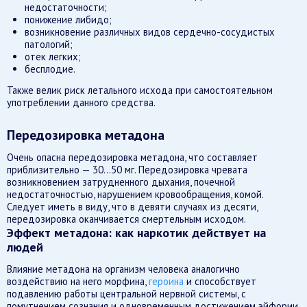
недостаточности;
понижение либидо;
возникновение различных видов сердечно-сосудистых
патологий;
отек легких;
бесплодие.
Также велик риск летального исхода при самостоятельном
употреблении данного средства.
Передозировка метадона
Очень опасна передозировка метадона, что составляет
приблизительно — 30…50 мг. Передозировка чревата
возникновением затрудненного дыхания, почечной
недостаточностью, нарушением кровообращения, комой.
Следует иметь в виду, что в девяти случаях из десяти,
передозировка оканчивается смертельным исходом.
Эффект метадона: как наркотик действует на
людей
Влияние метадона на организм человека аналогично
воздействию на него морфина,
героина
и способствует
подавлению работы центральной нервной системы, с
помутнением сознания и одновременным достижением эйфории,