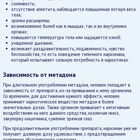
сонливость;
отсутствие аппетита, наблюдается повышенная потеря веса
тела;
зрачки расширены;
возникновение болей как в мышцах, так и во внутренних
органах;
повышается температура тела или ощущается озноб;
учащенное дыхание;
возникает раздражительность, подавленность, чувство
беспокойства, то есть поведение типичного наркомана,
который испытывает сильную потребность в наркотиках.
Зависимость от метадона
При длительном употреблении метадона, человек попадает в
зависимость от препарата, из-за привыкания к нему организма.
Со временем, для достижения нужного эффекта, человек
принимает наркотическое вещество метадон в более
значительных дозах. Также организм привыкает к негативным
воздействиям на него данного средства, исключая миоз,
закупорку кишечника, сужение зрачков глаз.
При продолжительном употреблении препарата, наркоман уже не
получает должную дозу удовольствия, с предотвращением
появления абстинентного синдрома.