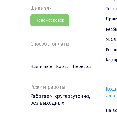
Филиалы
Тест 
Прин
Новомосковск
Реаб
УБОД
Способы оплаты
Ресоц
Коди
Наличные
Карта
Перевод
Режим работы
Коди
алко
Работаем круглосуточно,
без выходных
На д