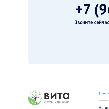
+7 (
Звоните сейча
Леч
На д