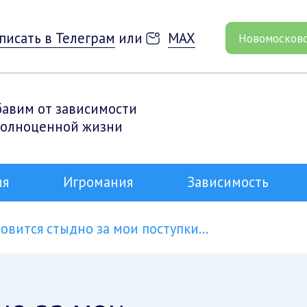
писать в Телеграм
или
MAX
Новомосков
бавим от зависимости
полноценной жизни
ия
Игромания
Зависимость
овится стыдно за мои поступки…