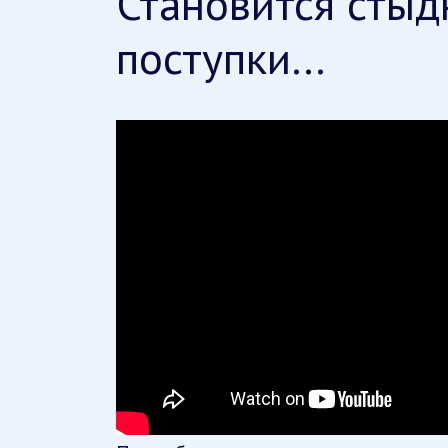
Становится стыд
поступки…